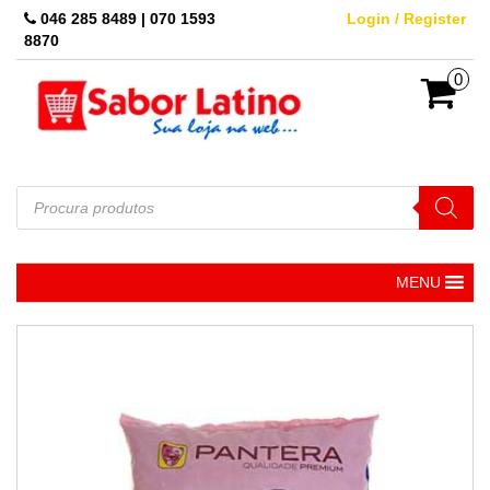
Skip
046 285 8489 | 070 1593
Login / Register
to
8870
the
content
0
Pesquisar
produtos
MENU