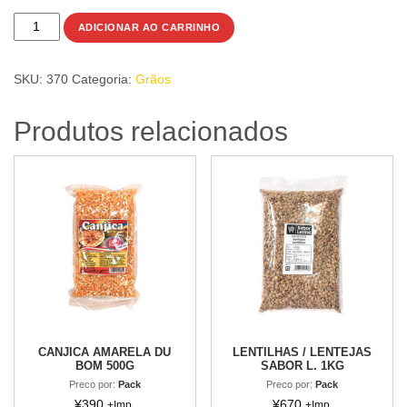
FEIJAO
ADICIONAR AO CARRINHO
PRETO
PANTERA
SKU:
370
Categoria:
Grãos
1Kg
quantidade
Produtos relacionados
CANJICA AMARELA DU
LENTILHAS / LENTEJAS
BOM 500G
SABOR L. 1KG
Preco por:
Pack
Preco por:
Pack
¥
390
¥
670
+Imp.
+Imp.