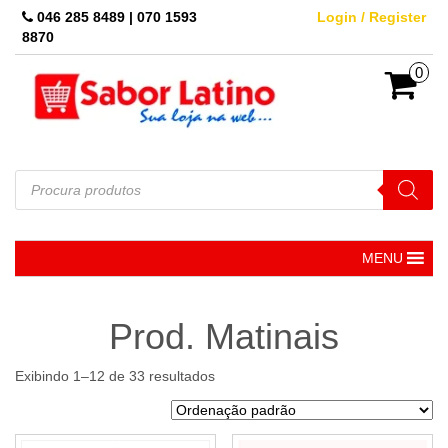
Skip
046 285 8489 | 070 1593
Login / Register
to
8870
the
content
0
Pesquisar
produtos
MENU
Prod. Matinais
Exibindo 1–12 de 33 resultados