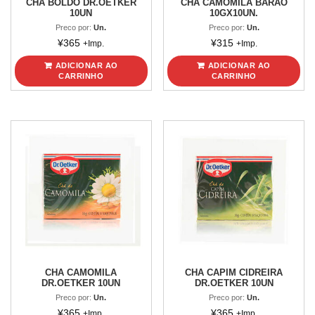
CHA BOLDO DR.OETKER
CHA CAMOMILA BARAO
10UN
10GX10UN.
Preco por:
Un.
Preco por:
Un.
¥
365
¥
315
+Imp.
+Imp.
ADICIONAR AO
ADICIONAR AO
CARRINHO
CARRINHO
CHA CAMOMILA
CHA CAPIM CIDREIRA
DR.OETKER 10UN
DR.OETKER 10UN
Preco por:
Un.
Preco por:
Un.
¥
365
¥
365
+Imp.
+Imp.