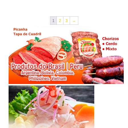
1
2
3
→