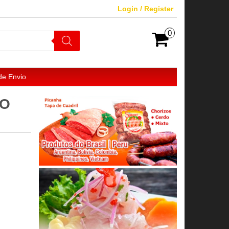
Login / Register
0
de Envio
AO