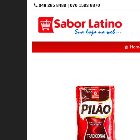
Skip
046 285 8489 | 070 1593 8870
to
the
content
Hom