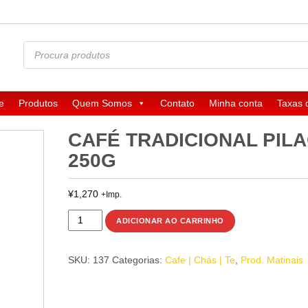
Pesquisar
produtos
e
Produtos
Quem Somos
Contato
Minha conta
Taxas 
CAFÉ TRADICIONAL PIL
250G
¥
1,270
+Imp.
CAFÉ
ADICIONAR AO CARRINHO
TRADICIONAL
PILAO
SKU:
137
Categorias:
Cafe | Chás | Te
,
Prod. Matinais
250g
quantidade