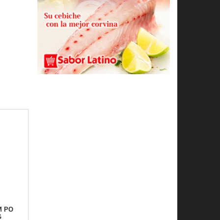
M PO
G