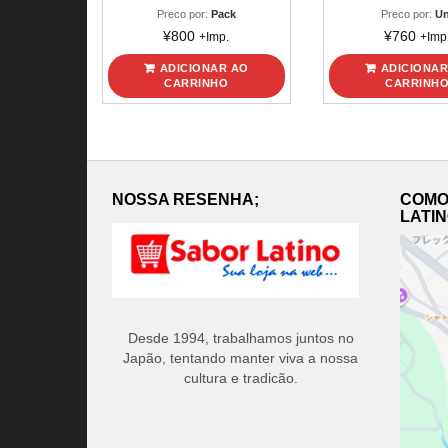
Preco por:
Pack
Preco por:
Un
¥
800
¥
760
+Imp.
+Imp
ADICIONAR AO
ADICIONAR
CARRINHO
CARRINH
NOSSA RESENHA;
COMO
LATI
Desde 1994, trabalhamos juntos no
Japão, tentando manter viva a nossa
cultura e tradicão.