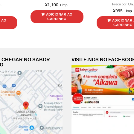
.
¥
1,100
Preco por:
Un.
+Imp.
¥
995
.
+Imp.
ADICIONAR AO
CARRINHO
 AO
ADICIONAR
O
CARRINHO
 CHEGAR NO SABOR
VISITE-NOS NO FACEBOO
NO