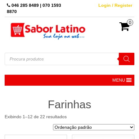
Skip
046 285 8489 | 070 1593
Login / Register
to
8870
the
content
0
Pesquisar
produtos
MENU
Farinhas
Exibindo 1–12 de 22 resultados