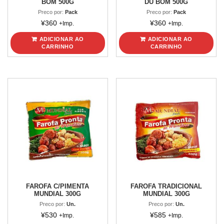
BOM 500G
DU BOM 500G
Preco por:
Pack
Preco por:
Pack
¥
360
¥
360
+Imp.
+Imp.
ADICIONAR AO
ADICIONAR AO
CARRINHO
CARRINHO
FAROFA C/PIMENTA
FAROFA TRADICIONAL
MUNDIAL 300G
MUNDIAL 300G
Preco por:
Un.
Preco por:
Un.
¥
530
¥
585
+Imp.
+Imp.