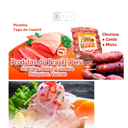
1
2
→