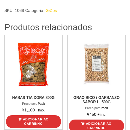
SABOR
SKU:
1068
Categoria:
Grãos
L.
2Kg
Produtos relacionados
quantidade
HABAS TIA DORA 800G
GRAO BICO / GARBANZO
SABOR L. 500G
Preco por:
Pack
Preco por:
Pack
¥
1,100
+Imp.
¥
450
+Imp.
ADICIONAR AO
CARRINHO
ADICIONAR AO
CARRINHO