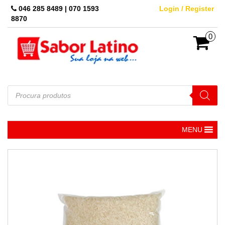
Skip
046 285 8489 | 070 1593
Login / Register
to
8870
the
content
0
Pesquisar
produtos
MENU