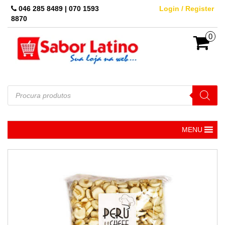
Skip
046 285 8489 | 070 1593
Login / Register
to
8870
the
content
0
Pesquisar
produtos
MENU