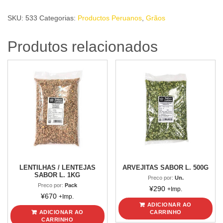
PELADO
SKU:
533
Categorias:
Productos Peruanos
,
Grãos
PERU
CHEFF
Produtos relacionados
500g
quantidade
LENTILHAS / LENTEJAS
ARVEJITAS SABOR L. 500G
SABOR L. 1KG
Preco por:
Un.
Preco por:
Pack
¥
290
+Imp.
¥
670
+Imp.
ADICIONAR AO
ADICIONAR AO
CARRINHO
CARRINHO