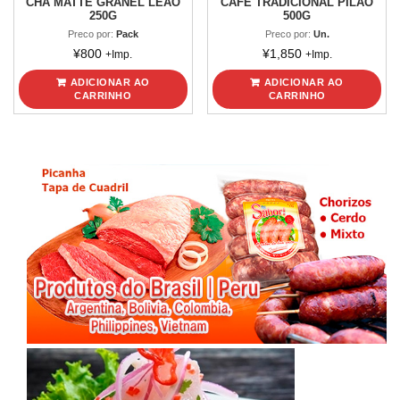
CHA MATTE GRANEL LEAO
CAFÉ TRADICIONAL PILAO
250G
500G
Preco por:
Pack
Preco por:
Un.
¥
800
¥
1,850
+Imp.
+Imp.
ADICIONAR AO
ADICIONAR AO
CARRINHO
CARRINHO