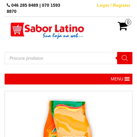
Skip
046 285 8489 | 070 1593
Login / Register
to
8870
the
content
0
Pesquisar
produtos
MENU