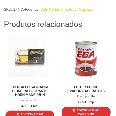
DR.
SKU:
174
Categorias:
Cafe | Chás | Te
,
Prod. Matinais
OETKER
10Un
Produtos relacionados
quantidade
HIERBA LUISA /CAPIM
LEITE / LECHE
CIDREIRA FILTRANTE
EVAPORADA EBA 411G
HORNIMANS 25UN
Preco por:
Un.
Preco por:
Un.
¥
740
+Imp.
¥
385
+Imp.
ADICIONAR AO
ADICIONAR AO
CARRINHO