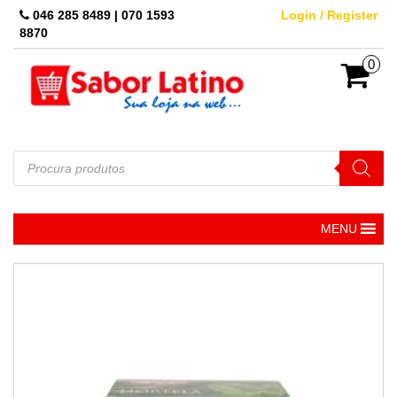
Skip
046 285 8489 | 070 1593
Login / Register
to
8870
the
content
0
Pesquisar
produtos
MENU