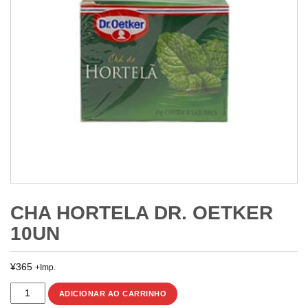
CHA HORTELA DR. OETKER
10UN
¥
365
+Imp.
CHA
ADICIONAR AO CARRINHO
HORTELA