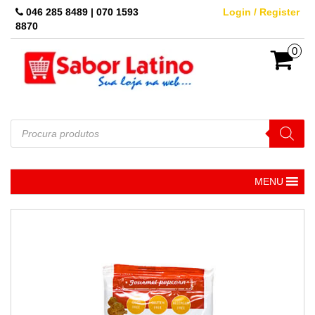
Skip
046 285 8489 | 070 1593
Login / Register
to
8870
the
content
0
Pesquisar
produtos
MENU