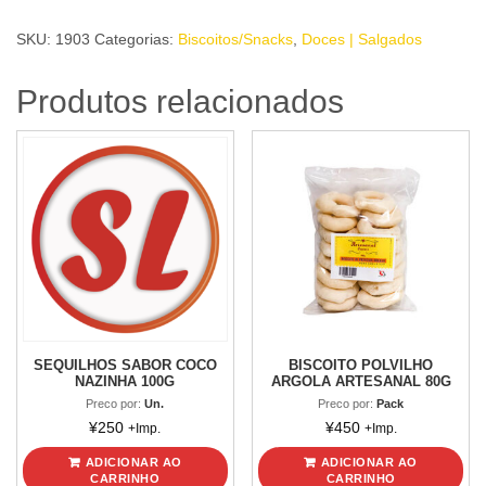
SALTED
SKU:
1903
Categorias:
Biscoitos/Snacks
,
Doces | Salgados
CARAMEL
TOP
Produtos relacionados
OF
POP
100g
quantidade
SEQUILHOS SABOR COCO
BISCOITO POLVILHO
NAZINHA 100G
ARGOLA ARTESANAL 80G
Preco por:
Un.
Preco por:
Pack
¥
250
¥
450
+Imp.
+Imp.
ADICIONAR AO
ADICIONAR AO
CARRINHO
CARRINHO