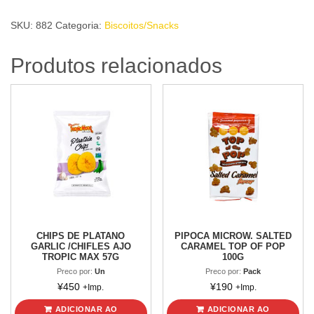
TROFEU
SKU:
882
Categoria:
Biscoitos/Snacks
40g
quantidade
Produtos relacionados
CHIPS DE PLATANO
PIPOCA MICROW. SALTED
GARLIC /CHIFLES AJO
CARAMEL TOP OF POP
TROPIC MAX 57G
100G
Preco por:
Un
Preco por:
Pack
¥
450
¥
190
+Imp.
+Imp.
ADICIONAR AO
ADICIONAR AO