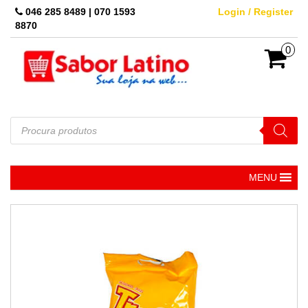
Skip
046 285 8489 | 070 1593
Login / Register
to
8870
the
content
0
Pesquisar
produtos
MENU