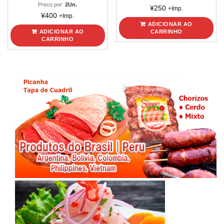
Preco por:
2Un.
¥
250
+Imp.
¥
400
+Imp.
ADICIONAR AO
ADICIONAR AO
CARRINHO
CARRINHO