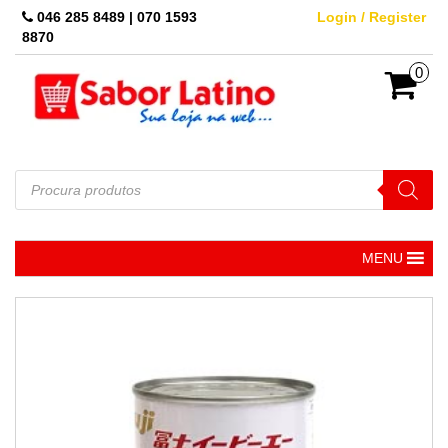
Skip
046 285 8489 | 070 1593
Login / Register
to
8870
the
content
0
Pesquisar
produtos
MENU