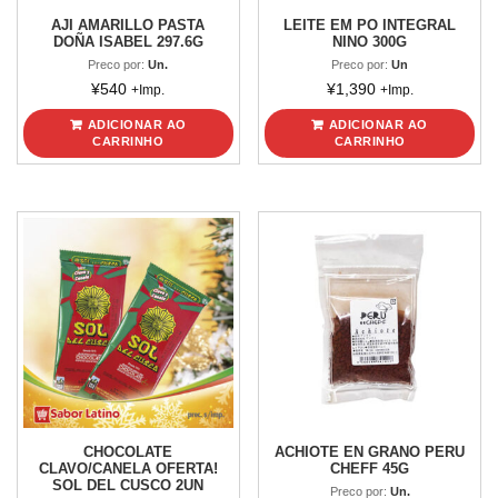
AJI AMARILLO PASTA
LEITE EM PO INTEGRAL
DOÑA ISABEL 297.6G
NINO 300G
Preco por:
Un.
Preco por:
Un
¥
540
¥
1,390
+Imp.
+Imp.
ADICIONAR AO
ADICIONAR AO
CARRINHO
CARRINHO
CHOCOLATE
ACHIOTE EN GRANO PERU
CLAVO/CANELA OFERTA!
CHEFF 45G
SOL DEL CUSCO 2UN
Preco por:
Un.