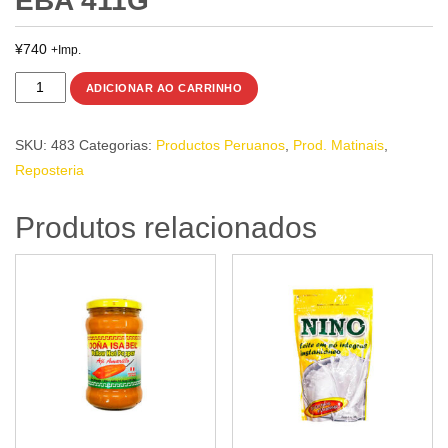
EBA 411G
¥
740
+Imp.
LEITE
ADICIONAR AO CARRINHO
/
LECHE
SKU:
483
Categorias:
Productos Peruanos
,
Prod. Matinais
,
EVAPORADA
Reposteria
EBA
411g
Produtos relacionados
quantidade