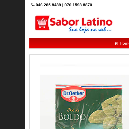
Skip
046 285 8489 | 070 1593 8870
to
the
content
Hom