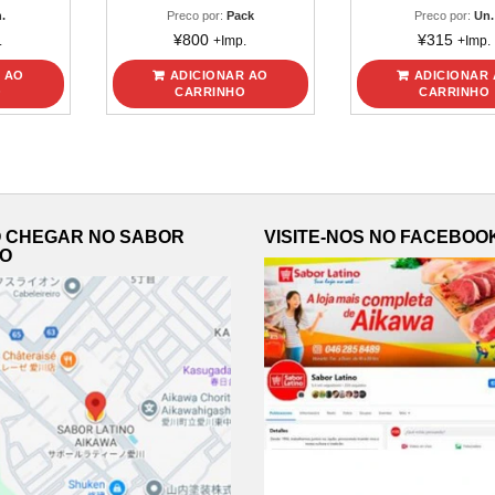
.
Preco por:
Pack
Preco por:
Un.
¥
800
¥
315
.
+Imp.
+Imp.
 AO
ADICIONAR AO
ADICIONAR
O
CARRINHO
CARRINHO
 CHEGAR NO SABOR
VISITE-NOS NO FACEBOO
NO