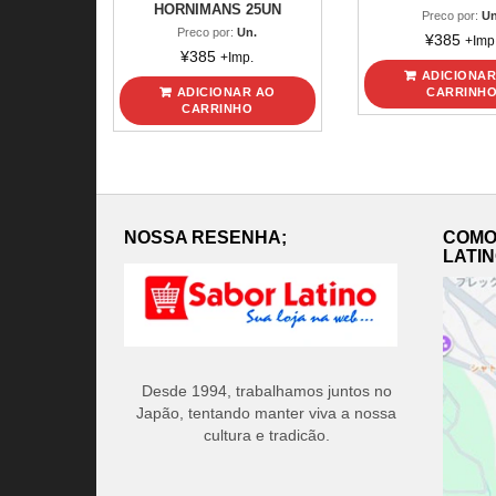
HORNIMANS 25UN
Preco por:
Un
Preco por:
Un.
¥
385
+Imp
¥
385
+Imp.
ADICIONAR
ADICIONAR AO
CARRINH
CARRINHO
NOSSA RESENHA;
COMO
LATI
Desde 1994, trabalhamos juntos no
Japão, tentando manter viva a nossa
cultura e tradicão.