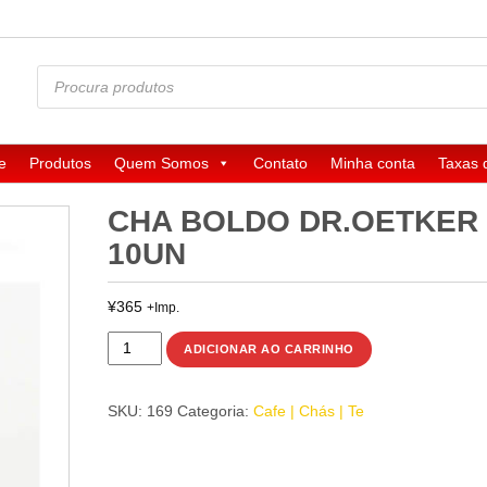
Pesquisar
produtos
e
Produtos
Quem Somos
Contato
Minha conta
Taxas 
CHA BOLDO DR.OETKER
10UN
¥
365
+Imp.
CHA
ADICIONAR AO CARRINHO
BOLDO
DR.OETKER
SKU:
169
Categoria:
Cafe | Chás | Te
10un
quantidade