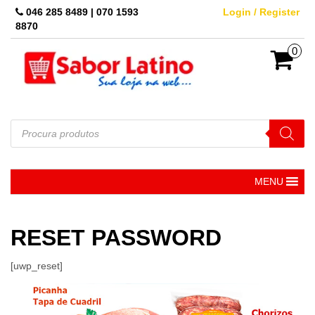
Skip
046 285 8489 | 070 1593
Login / Register
to
8870
the
content
0
Pesquisar
produtos
MENU
RESET PASSWORD
[uwp_reset]