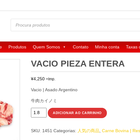
Pesquisar
produtos
e
Produtos
Quem Somos
Contato
Minha conta
Taxas 
VACIO PIEZA ENTERA
¥
4,250
+Imp.
Vacio | Asado Argentino
牛肉カイノミ
VACIO
ADICIONAR AO CARRINHO
PIEZA
ENTERA
SKU:
1451
Categorias:
人気の商品
,
Carne Bovina | Re
quantidade