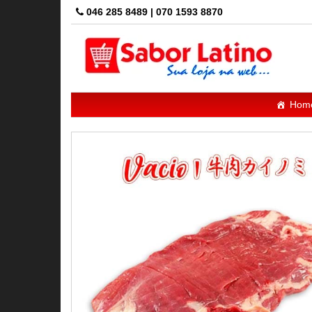
Skip
046 285 8489 | 070 1593 8870
to
the
content
Hom