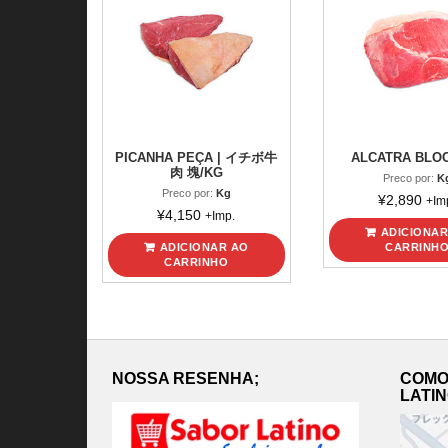
PICANHA PEÇA | イチボ牛
ALCATRA BLO
肉 塊/KG
Preco por:
K
Preco por:
Kg
¥
2,890
+Im
¥
4,150
+Imp.
ADICIONAR
ADICIONAR AO
CARRINH
CARRINHO
NOSSA RESENHA;
COMO
LATI