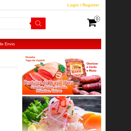
Login / Register
0
de Envio
s