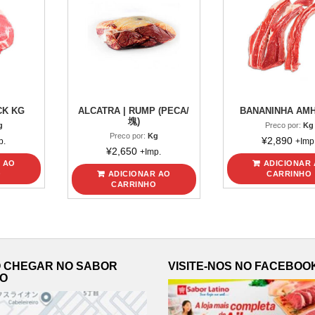
CK KG
ALCATRA | RUMP (PECA/
BANANINHA AMH
塊)
g
Preco por:
Kg
Preco por:
Kg
¥
2,890
p.
+Imp
¥
2,650
+Imp.
 AO
ADICIONAR
O
ADICIONAR AO
CARRINHO
CARRINHO
 CHEGAR NO SABOR
VISITE-NOS NO FACEBOO
NO