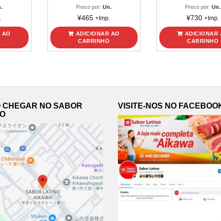
.
Preco por:
Un.
Preco por:
Un.
¥
465
¥
730
.
+Imp.
+Imp.
 AO
ADICIONAR AO
ADICIONAR
O
CARRINHO
CARRINHO
 CHEGAR NO SABOR
VISITE-NOS NO FACEBOO
NO