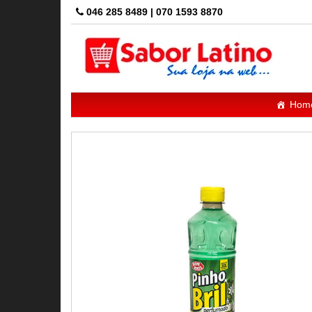
Skip
046 285 8489 | 070 1593 8870
to
the
content
Hom