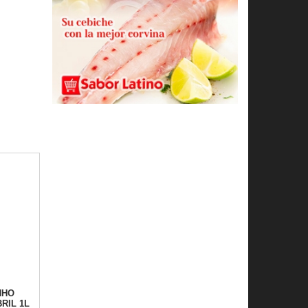
NHO
RIL 1L