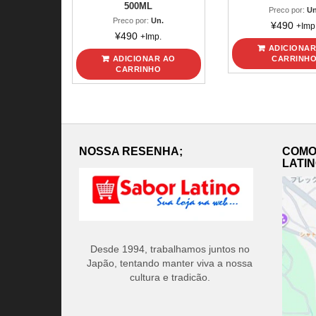
500ML
Preco por:
Un
Preco por:
Un.
¥
490
+Imp
¥
490
+Imp.
ADICIONAR
ADICIONAR AO
CARRINH
CARRINHO
NOSSA RESENHA;
COMO
LATI
Desde 1994, trabalhamos juntos no
Japão, tentando manter viva a nossa
cultura e tradicão.