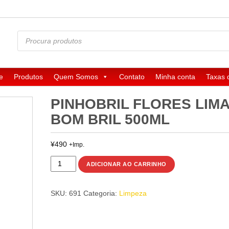
Pesquisar
produtos
e
Produtos
Quem Somos
Contato
Minha conta
Taxas 
PINHOBRIL FLORES LIM
BOM BRIL 500ML
¥
490
+Imp.
PINHOBRIL
ADICIONAR AO CARRINHO
FLORES
LIMAO
SKU:
691
Categoria:
Limpeza
BOM
BRIL
500ml