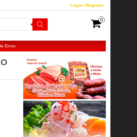
Login / Register
0
de Envio
AO