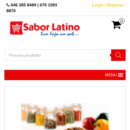
Skip
046 285 8489 | 070 1593
Login / Register
to
8870
the
content
0
Pesquisar
produtos
MENU