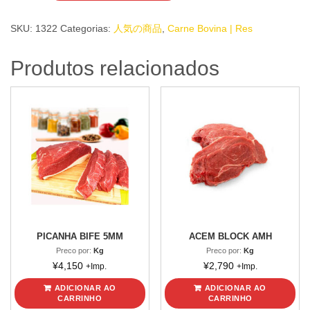
BIFE
20mm
SKU:
1322
Categorias:
人気の商品
,
Carne Bovina | Res
quantidade
Produtos relacionados
PICANHA BIFE 5MM
ACEM BLOCK AMH
Preco por:
Kg
Preco por:
Kg
¥
4,150
¥
2,790
+Imp.
+Imp.
ADICIONAR AO
ADICIONAR AO
CARRINHO
CARRINHO