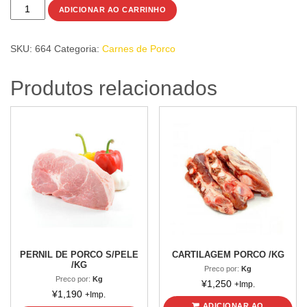
OSSOBUCO
ADICIONAR AO CARRINHO
PORCO
CORT/SLICE
SKU:
664
Categoria:
Carnes de Porco
/Kg
quantidade
Produtos relacionados
PERNIL DE PORCO S/PELE
CARTILAGEM PORCO /KG
/KG
Preco por:
Kg
Preco por:
Kg
¥
1,250
+Imp.
¥
1,190
+Imp.
ADICIONAR AO