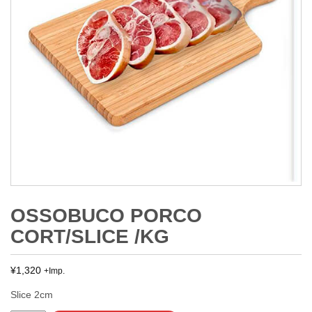
OSSOBUCO PORCO
CORT/SLICE /KG
¥
1,320
+Imp.
Slice 2cm