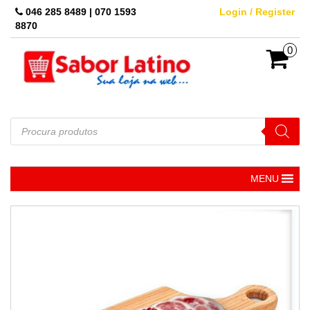
Skip
046 285 8489 | 070 1593
Login / Register
to
8870
the
content
0
Pesquisar
produtos
MENU