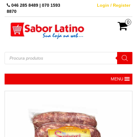
Skip
046 285 8489 | 070 1593
Login / Register
to
8870
the
content
0
Pesquisar
produtos
MENU