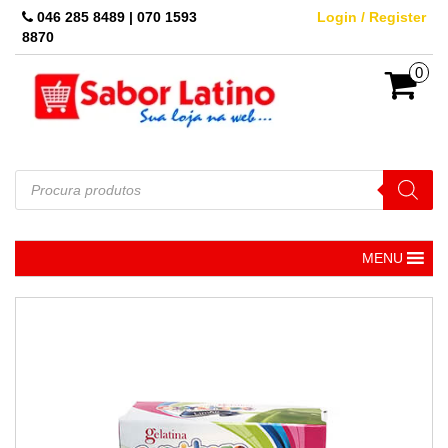
Skip
046 285 8489 | 070 1593
Login / Register
to
8870
the
content
0
Pesquisar
produtos
MENU