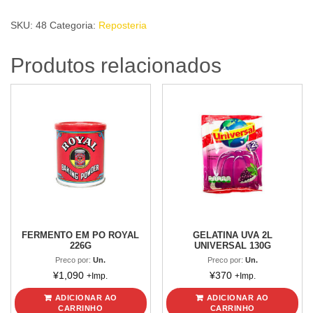
/
SKU:
48
Categoria:
Reposteria
LIMON
CAPRICHOSA
Produtos relacionados
30g
quantidade
FERMENTO EM PO ROYAL
GELATINA UVA 2L
226G
UNIVERSAL 130G
Preco por:
Un.
Preco por:
Un.
¥
1,090
¥
370
+Imp.
+Imp.
ADICIONAR AO
ADICIONAR AO
CARRINHO
CARRINHO