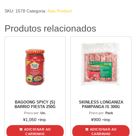
MISUA
SKU:
1578
Categoria:
Asia Product
TIFFANY
180g
Produtos relacionados
quantidade
BAGOONG SPICY (S)
SKINLESS LONGANIZA
BARRIO FIESTA 250G
PAMPANGA IS 300G
Preco por:
Un.
Preco por:
Pack
¥
1,050
¥
900
+Imp.
+Imp.
ADICIONAR AO
ADICIONAR AO
CARRINHO
CARRINHO