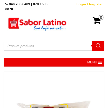
Skip
046 285 8489 | 070 1593
Login / Register
to
8870
the
content
0
Pesquisar
produtos
MENU