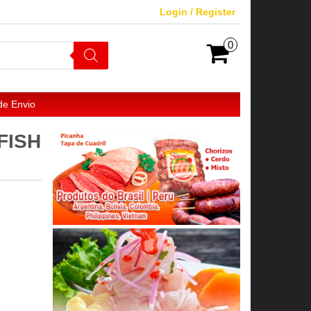
Login / Register
0
de Envio
FISH