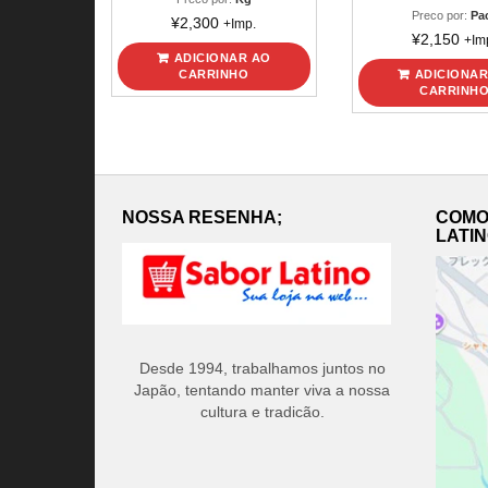
Preco por:
Pa
¥
2,300
+Imp.
¥
2,150
+Im
ADICIONAR AO
CARRINHO
ADICIONAR
CARRINH
NOSSA RESENHA;
COMO
LATI
Desde 1994, trabalhamos juntos no
Japão, tentando manter viva a nossa
cultura e tradicão.