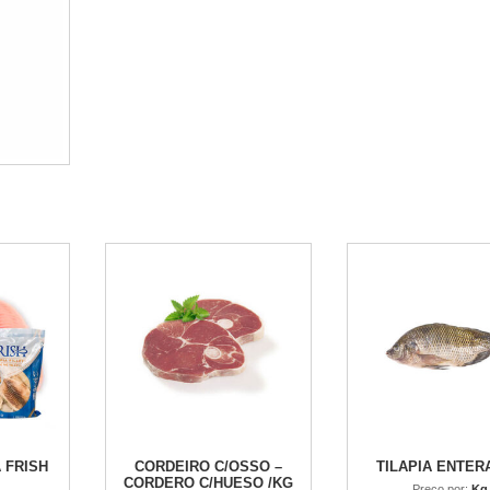
quantidade
A FRISH
CORDEIRO C/OSSO –
TILAPIA ENTER
CORDERO C/HUESO /KG
Preco por:
Kg