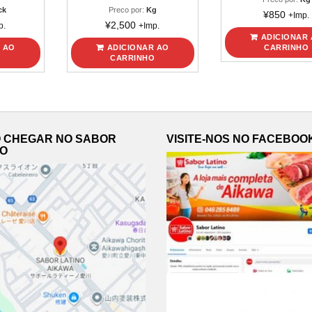
ck
Preco por:
Kg
¥
850
+Imp.
¥
2,500
p.
+Imp.
ADICIONAR
 AO
ADICIONAR AO
CARRINHO
O
CARRINHO
 CHEGAR NO SABOR
VISITE-NOS NO FACEBOO
NO