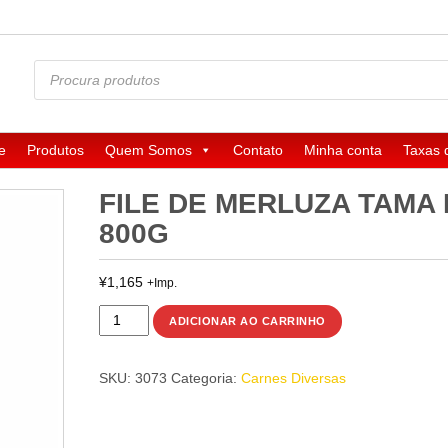
Pesquisar
produtos
e
Produtos
Quem Somos
Contato
Minha conta
Taxas 
FILE DE MERLUZA TAMA 
800G
¥
1,165
+Imp.
FILE
ADICIONAR AO CARRINHO
DE
MERLUZA
SKU:
3073
Categoria:
Carnes Diversas
TAMA
FISH
800g