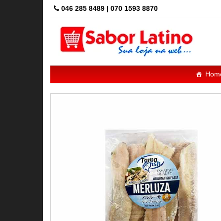
Skip
046 285 8489 | 070 1593 8870
to
the
content
Hom