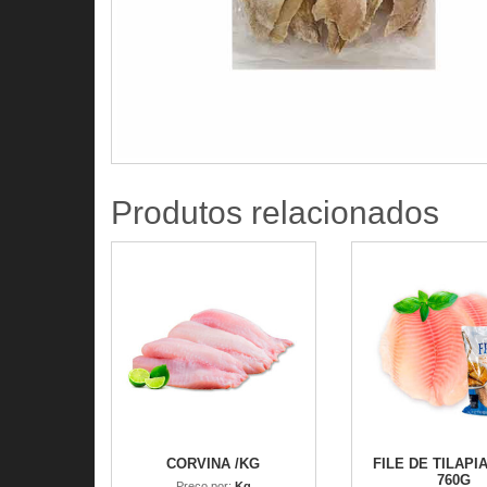
Produtos relacionados
CORVINA /KG
FILE DE TILAPI
760G
Preco por:
Kg