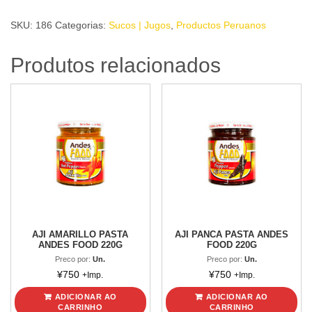
CONCENTR.
SKU:
186
Categorias:
Sucos | Jugos
,
Productos Peruanos
SAYANI
X6L
Produtos relacionados
1L
quantidade
AJI AMARILLO PASTA
AJI PANCA PASTA ANDES
ANDES FOOD 220G
FOOD 220G
Preco por:
Un.
Preco por:
Un.
¥
750
¥
750
+Imp.
+Imp.
ADICIONAR AO
ADICIONAR AO
CARRINHO
CARRINHO