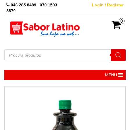
Skip
046 285 8489 | 070 1593
Login / Register
to
8870
the
content
0
Pesquisar
produtos
MENU