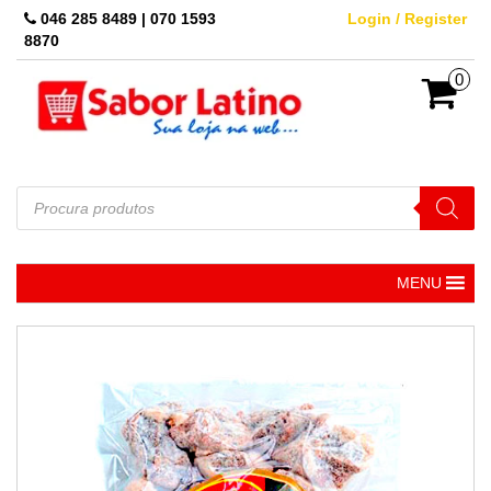
Skip
046 285 8489 | 070 1593
Login / Register
to
8870
the
content
0
Pesquisar
produtos
MENU