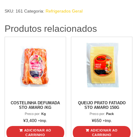
STO
SKU:
161
Categoria:
Refrigerados Geral
AMARO
400g
Produtos relacionados
quantidade
COSTELINHA DEFUMADA
QUEIJO PRATO FATIADO
STO AMARO /KG
STO AMARO 150G
Preco por:
Kg
Preco por:
Pack
¥
3,400
¥
650
+Imp.
+Imp.
ADICIONAR AO
ADICIONAR AO
CARRINHO
CARRINHO