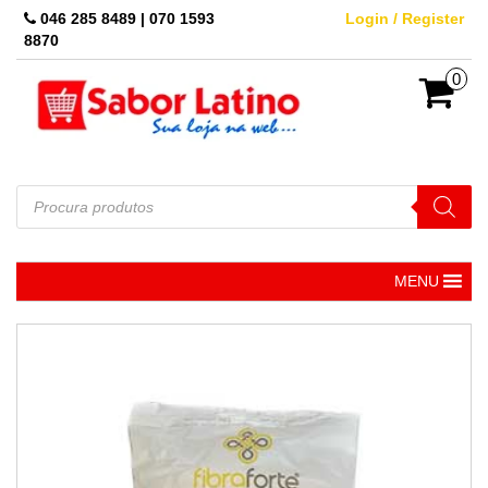
Skip
046 285 8489 | 070 1593
Login / Register
to
8870
the
content
0
Pesquisar
produtos
MENU