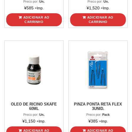
Preco por:
Un.
Preco por:
Un.
¥
585
¥
1,520
+Imp.
+Imp.
ADICIONAR AO
ADICIONAR AO
CARRINHO
CARRINHO
OLEO DE RICINO SKAFE
PINZA PONTA RETA FLEX
60ML
3UNID.
Preco por:
Un.
Preco por:
Pack
¥
1,150
¥
385
+Imp.
+Imp.
ADICIONAR AO
ADICIONAR AO