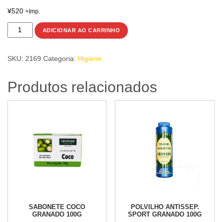
¥
520
+Imp.
BUCHA
ADICIONAR AO CARRINHO
VEGETAL
FIBRA
SKU:
2169
Categoria:
Higiene
FORTE
NATURA
Produtos relacionados
BOLD
Un
quantidade
SABONETE COCO
POLVILHO ANTISSEP.
GRANADO 100G
SPORT GRANADO 100G