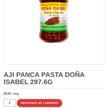
AJI PANCA PASTA DOÑA
ISABEL 297.6G
¥
540
+Imp.
AJI
ADICIONAR AO CARRINHO
PANCA