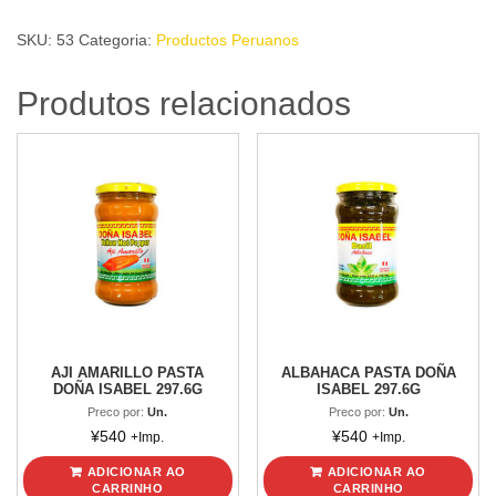
PASTA
SKU:
53
Categoria:
Productos Peruanos
DOÑA
ISABEL
Produtos relacionados
297.6g
quantidade
AJI AMARILLO PASTA
ALBAHACA PASTA DOÑA
DOÑA ISABEL 297.6G
ISABEL 297.6G
Preco por:
Un.
Preco por:
Un.
¥
540
¥
540
+Imp.
+Imp.
ADICIONAR AO
ADICIONAR AO
CARRINHO
CARRINHO