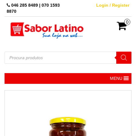
Skip
046 285 8489 | 070 1593
Login / Register
to
8870
the
content
0
Pesquisar
produtos
MENU