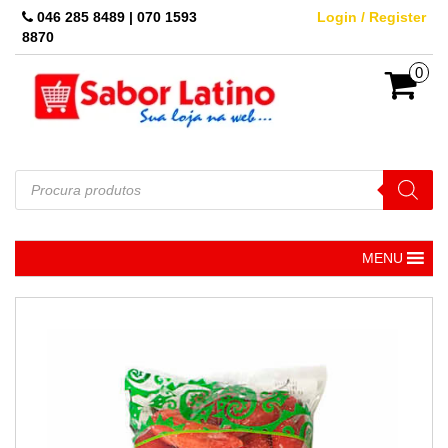
Skip
046 285 8489 | 070 1593
Login / Register
to
8870
the
content
0
Pesquisar
produtos
MENU