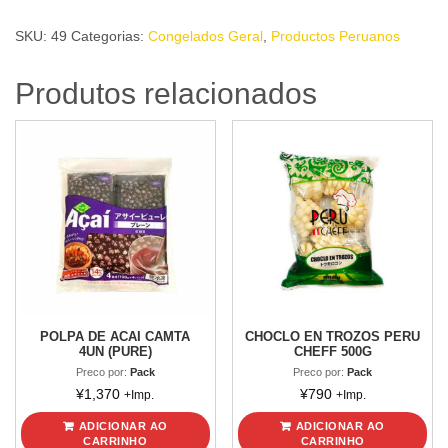
CONGELADO
SKU:
49
Categorias:
Congelados Geral
,
Productos Peruanos
PERU
CHEFF
Produtos relacionados
300g
quantidade
POLPA DE ACAI CAMTA
CHOCLO EN TROZOS PERU
4UN (PURE)
CHEFF 500G
Preco por:
Pack
Preco por:
Pack
¥
1,370
¥
790
+Imp.
+Imp.
ADICIONAR AO
ADICIONAR AO
CARRINHO
CARRINHO