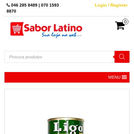
Skip
046 285 8489 | 070 1593
Login / Register
to
8870
the
content
0
Pesquisar
produtos
MENU