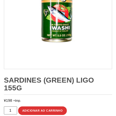
SARDINES (GREEN) LIGO
155G
¥
198
+Imp.
SARDINES
ADICIONAR AO CARRINHO
(GREEN)