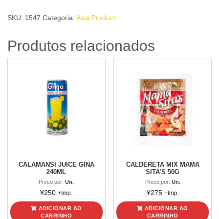
LIGO
SKU:
1547
Categoria:
Asia Product
155g
quantidade
Produtos relacionados
CALAMANSI JUICE GINA
CALDERETA MIX MAMA
240ML
SITA’S 50G
Preco por:
Un.
Preco por:
Un.
¥
250
¥
275
+Imp.
+Imp.
ADICIONAR AO
ADICIONAR AO
CARRINHO
CARRINHO