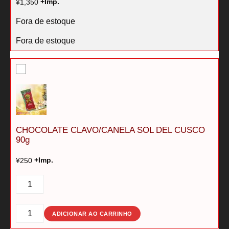
¥
1,350
+Imp.
Fora de estoque
Fora de estoque
CHOCOLATE CLAVO/CANELA SOL DEL CUSCO
90g
¥
250
+Imp.
CHOCOLATE
CLAVO/CANELA
SOL
DEL
CHOCOLATE
ADICIONAR AO CARRINHO
CUSCO
CLAVO/CANELA
90g
SOL