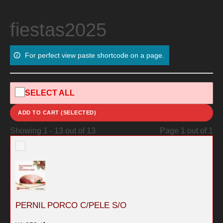
Skip
Skip
to
to
fiestas2025
the
content
content
For perfect view paste shortcode on a page.
SELECT ALL
ADD TO CART (SELECTED)
Showing 1 - 13 out of 13
Page 1 out of 1
PERNIL PORCO C/PELE S/O