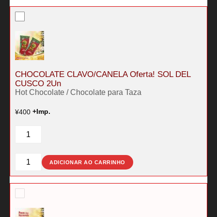
quantidade
DEL
CUSCO
90g
quantidade
CHOCOLATE CLAVO/CANELA Oferta! SOL DEL
CUSCO 2Un
Hot Chocolate / Chocolate para Taza
¥
400
+Imp.
CHOCOLATE
CLAVO/CANELA
Oferta!
SOL
CHOCOLATE
ADICIONAR AO CARRINHO
DEL
CLAVO/CANELA
CUSCO
Oferta!
2Un
SOL
quantidade
DEL
CUSCO
2Un