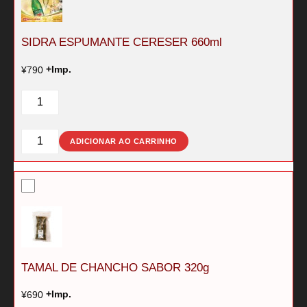
SIDRA ESPUMANTE CERESER 660ml
¥
790
+Imp.
SIDRA
ESPUMANTE
CERESER
660ml
SIDRA
ADICIONAR AO CARRINHO
quantidade
ESPUMANTE
CERESER
660ml
quantidade
TAMAL DE CHANCHO SABOR 320g
¥
690
+Imp.