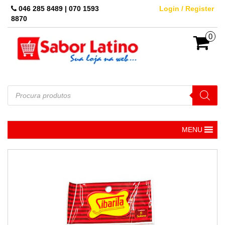
Skip
046 285 8489 | 070 1593
Login / Register
to
8870
the
content
0
Pesquisar
produtos
MENU