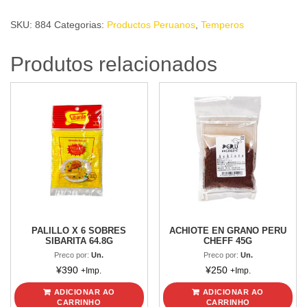
X
SKU:
884
Categorias:
Productos Peruanos
,
Temperos
6
Sobres
Produtos relacionados
SIBARITA
55.8g
quantidade
PALILLO X 6 SOBRES
ACHIOTE EN GRANO PERU
SIBARITA 64.8G
CHEFF 45G
Preco por:
Un.
Preco por:
Un.
¥
390
¥
250
+Imp.
+Imp.
ADICIONAR AO
ADICIONAR AO
CARRINHO
CARRINHO