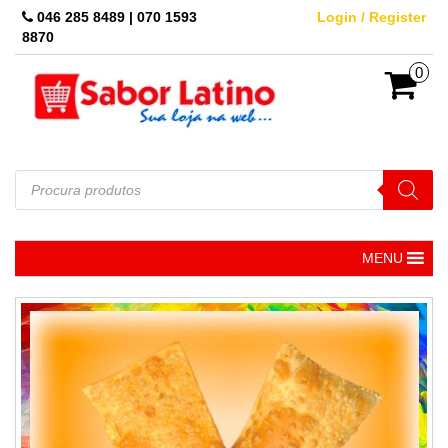
Skip
046 285 8489 | 070 1593
Login / Register
to
8870
the
content
0
Pesquisar
produtos
MENU