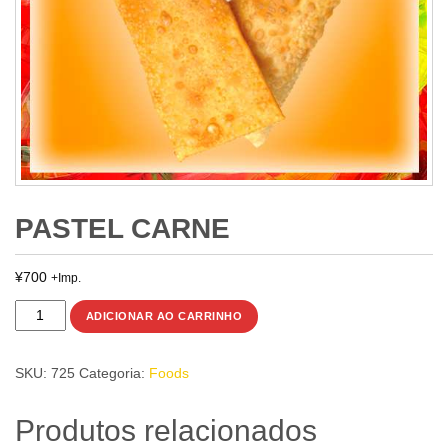
PASTEL CARNE
¥
700
+Imp.
PASTEL
ADICIONAR AO CARRINHO
CARNE
quantidade
SKU:
725
Categoria:
Foods
Produtos relacionados