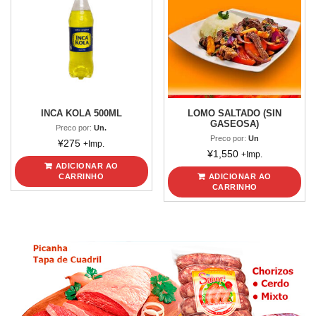
INCA KOLA 500ML
LOMO SALTADO (SIN
GASEOSA)
Preco por:
Un.
Preco por:
Un
¥
275
+Imp.
¥
1,550
+Imp.
ADICIONAR AO
CARRINHO
ADICIONAR AO
CARRINHO