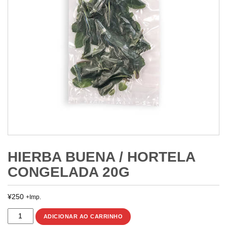
HIERBA BUENA / HORTELA
CONGELADA 20G
¥
250
+Imp.
HIERBA
ADICIONAR AO CARRINHO
BUENA