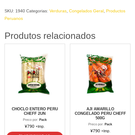
/
SKU:
1940
Categorias:
Verduras
,
Congelados Geral
,
Productos
HORTELA
Peruanos
CONGELADA
20g
Produtos relacionados
quantidade
CHOCLO ENTERO PERU
AJI AMARILLO
CHEFF 2UN
CONGELADO PERU CHEFF
500G
Preco por:
Pack
Preco por:
Pack
¥
790
+Imp.
¥
790
+Imp.