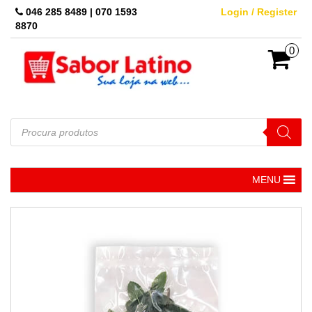
Skip
046 285 8489 | 070 1593
Login / Register
to
8870
the
content
0
Pesquisar
produtos
MENU